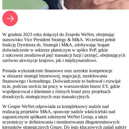
W grudniu 2023 roku dołączył do Zespołu WeNet, obejmując
stanowisko Vice President Strategy & M&A. Wcześniej pełnił
funkcję Dyrektora ds. Strategii i M&A, zdobywając bogate
doświadczenie w sektorze płatniczym w spółce PeP, gdzie
z sukcesem zrealizował pięć transakcji fuzji i przejęć, obejmujących
zarówno akwizycje krajowe, jak i międzynarodowe.
Posiada wykształcenie finansowe oraz szerokie kompetencje
w obszarze strategii biznesowej, negocjacji, modelowania
finansowego i konsultingu. Doświadczenie to budował i rozwijał
m.in. podczas sześciu lat pracy w warszawskim biurze EY, gdzie
współpracował z klientami z różnych branż przy projektach
doradczych, strategicznych oraz transakcyjnych.
W Grupie WeNet odpowiada za kompleksowy nadzór nad
realizacją projektów M&A, sprawuje nadzór właścicielski nad
zagranicznymi spółkami zależnymi WeNet Group, a także
uczestniczy w definiowaniu i monitorowaniu długoterminowych
kierunków strategicznych Grupy. Do jego kluczowych zadań należy