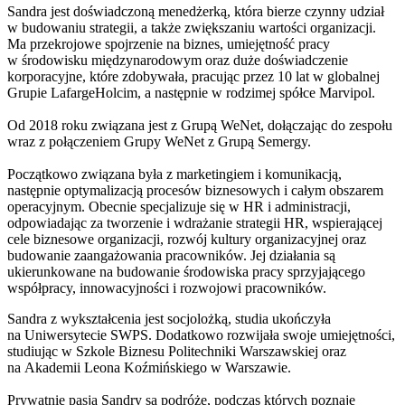
Sandra jest doświadczoną menedżerką, która bierze czynny udział
w budowaniu strategii, a także zwiększaniu wartości organizacji.
Ma przekrojowe spojrzenie na biznes, umiejętność pracy
w środowisku międzynarodowym oraz duże doświadczenie
korporacyjne, które zdobywała, pracując przez 10 lat w globalnej
Grupie LafargeHolcim, a następnie w rodzimej spółce Marvipol.
Od 2018 roku związana jest z Grupą WeNet, dołączając do zespołu
wraz z połączeniem Grupy WeNet z Grupą Semergy.
Początkowo związana była z marketingiem i komunikacją,
następnie optymalizacją procesów biznesowych i całym obszarem
operacyjnym. Obecnie specjalizuje się w HR i administracji,
odpowiadając za tworzenie i wdrażanie strategii HR, wspierającej
cele biznesowe organizacji, rozwój kultury organizacyjnej oraz
budowanie zaangażowania pracowników. Jej działania są
ukierunkowane na budowanie środowiska pracy sprzyjającego
współpracy, innowacyjności i rozwojowi pracowników.
Sandra z wykształcenia jest socjolożką, studia ukończyła
na Uniwersytecie SWPS. Dodatkowo rozwijała swoje umiejętności,
studiując w Szkole Biznesu Politechniki Warszawskiej oraz
na Akademii Leona Koźmińskiego w Warszawie.
Prywatnie pasją Sandry są podróże, podczas których poznaje