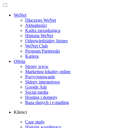
WeNet
Dlaczego WeNet
Aktualności
Kadra zarządzająca
Historia WeNet
Odpowiedzialny biznes
WeNet Club
Program Partnerski
Kariera
Oferta
Strony www
Marketing lokalny online
Pozycjonowanie
Sklepy internetowe
Google Ads
Social media
Hosting i domeny
Baza danych i e‑mailing
Klienci
Case study
Historie współpracy