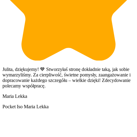
Julita, dziękujemy! 💙 Stworzyłaś stronę dokładnie taką, jak sobie
Z
wymarzyliśmy. Za cierpliwość, świetne pomysły, zaangażowanie i
k
dopracowanie każdego szczegółu – wielkie dzięki! Zdecydowanie
i
polecamy współpracę.
d
d
Maria Lekka
n
k
Pocket Iso Maria Lekka
i
p
D
R