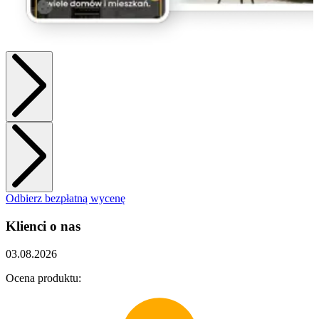
Odbierz bezpłatną wycenę
Klienci o nas
03.08.2026
3
Ocena produktu:
O