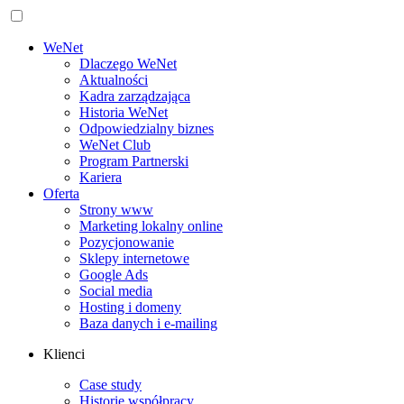
WeNet
Dlaczego WeNet
Aktualności
Kadra zarządzająca
Historia WeNet
Odpowiedzialny biznes
WeNet Club
Program Partnerski
Kariera
Oferta
Strony www
Marketing lokalny online
Pozycjonowanie
Sklepy internetowe
Google Ads
Social media
Hosting i domeny
Baza danych i e‑mailing
Klienci
Case study
Historie współpracy