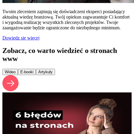
Twoim zleceniem zajmują się doświadczeni eksperci posiadający
aktualną wiedzę branżową. Twój opiekun zagwarantuje Ci komfort
i wygodną realizację wszystkich zleconych projektów. Twoje
zaangażowanie będzie ograniczone do niezbędnego minimum.
Dowiedz się więcej
Zobacz, co warto wiedzieć o stronach
www
Wideo
E-booki
Artykuły
Najczęstsze BŁĘDY na stronach firmowych
T
Sprawdź, których błędów unikać, żeby strona naprawdę pracowała
C
na Twoją firmę – a nie odstraszała klientów.
t