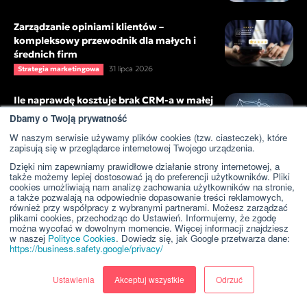
Zarządzanie opiniami klientów –
kompleksowy przewodnik dla małych i
średnich firm
31 lipca 2026
Strategia marketingowa
Ile naprawdę kosztuje brak CRM-a w małej
firmie?
Dbamy o Twoją prywatność
30 lipca 2026
Zarządzanie firmą
W naszym serwisie używamy plików cookies (tzw. ciasteczek), które
zapisują się w przeglądarce internetowej Twojego urządzenia.
Jak sztuczna inteligencja zmienia obsługę
Dzięki nim zapewniamy prawidłowe działanie strony internetowej, a
także możemy lepiej dostosować ją do preferencji użytkowników. Pliki
klienta w małych firmach?
cookies umożliwiają nam analizę zachowania użytkowników na stronie,
27 lipca 2026
AI
a także pozwalają na odpowiednie dopasowanie treści reklamowych,
również przy współpracy z wybranymi partnerami. Możesz zarządzać
plikami cookies, przechodząc do Ustawień. Informujemy, że zgodę
można wycofać w dowolnym momencie. Więcej informacji znajdziesz
Dlaczego Twoja firma jest niewidoczna w
w naszej
Polityce Cookies
. Dowiedz się, jak Google przetwarza dane:
Google i w odpowiedziach AI?...
https://business.safety.google/privacy/
23 lipca 2026
AI
Ustawienia
Akceptuj wszystkie
Odrzuć
Załaduj więcej