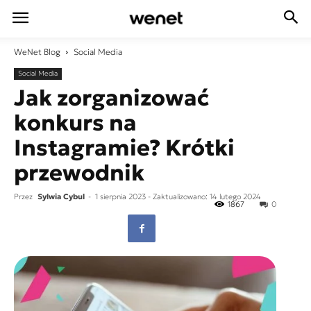
WeNet
Blog
Social Media
Social Media
Jak zorganizować
konkurs na
Instagramie? Krótki
przewodnik
Przez
Sylwia Cybul
-
1 sierpnia 2023
- Zaktualizowano: 14 lutego 2024
1867
0