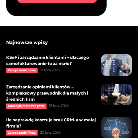
Najnowsze wpisy
KSeF i zarządzanie klientami – dlaczego
samofakturowanie to za mało?
31 lipca 2026
Zarządzanie firmą
Zarządzanie opiniami klientów –
kompleksowy przewodnik dla małych i
średnich firm
31 lipca 2026
Strategia marketingowa
Ile naprawdę kosztuje brak CRM-a w małej
firmie?
30 lipca 2026
Zarządzanie firmą