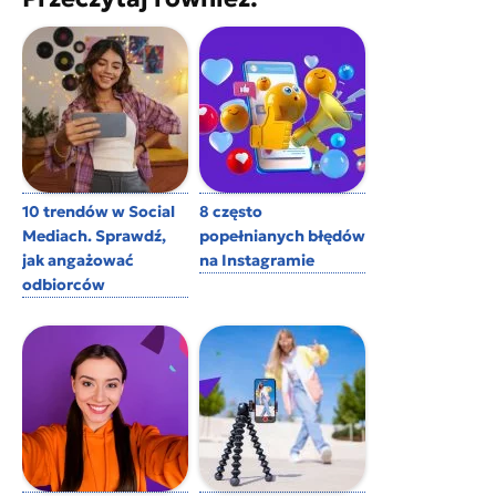
10 trendów w Social
8 często
Mediach. Sprawdź,
popełnianych błędów
jak angażować
na Instagramie
odbiorców