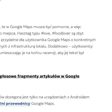
, te w Google Maps musza być pomocne, a więc
go miejsca. Hasztag typu
#love,
#foodlover
są zbyt
są przydatne dla użytkownika Google Maps o konkretnych
anych z infrastrukturą lokalu. Dodatkowo – użytkownicy
ieszczając je na końcu recenzji, aby jej tekst był
 głosowe fragmenty artykułów w Google
ów dostępna jest tylko na urządzeniach z Androidem
lni przewodnicy
Google Maps.