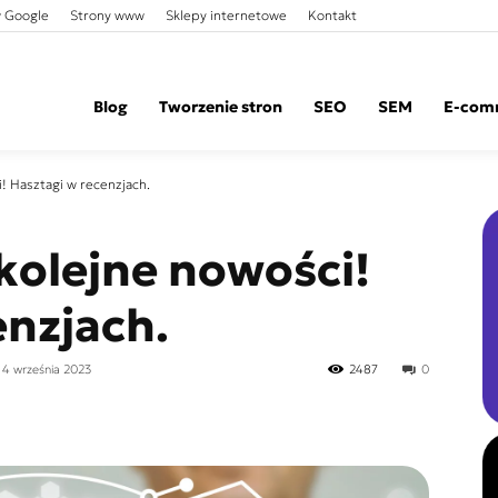
 Google
Strony www
Sklepy internetowe
Kontakt
Blog
Tworzenie stron
SEO
SEM
E-com
! Hasztagi w recenzjach.
kolejne nowości!
enzjach.
: 4 września 2023
2487
0