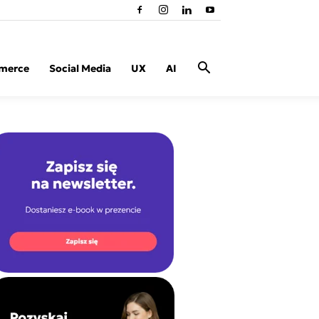
merce
Social Media
UX
AI