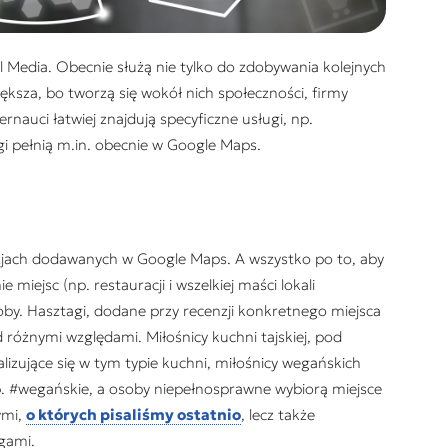
l Media. Obecnie służą nie tylko do zdobywania kolejnych
większa, bo tworzą się wokół nich społeczności, firmy
ernauci łatwiej znajdują specyficzne usługi, np.
gi pełnią m.in. obecnie w Google Maps.
nzjach dodawanych w Google Maps. A wszystko po to, aby
iejsc (np. restauracji i wszelkiej maści lokali
by. Hasztagi, dodane przy recenzji konkretnego miejsca
d różnymi względami. Miłośnicy kuchni tajskiej, pod
alizujące się w tym typie kuchni, miłośnicy wegańskich
p.
#wegańskie
, a osoby niepełnosprawne wybiorą miejsce
ymi,
o których pisaliśmy ostatnio
, lecz także
gami.