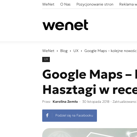
WeNet
O Nas
Pozycjonowanie stron
Reklama w
WeNet
WeNet
Blog
UX
Google Maps – kolejne nowości
UX
Google Maps – 
Hasztagi w rec
Przez
Karolina Zemła
-
30 listopada 2018
- Zaktualizowano
Podziel się na Facebooku