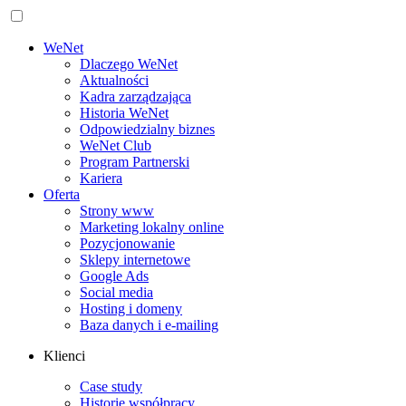
WeNet
Dlaczego WeNet
Aktualności
Kadra zarządzająca
Historia WeNet
Odpowiedzialny biznes
WeNet Club
Program Partnerski
Kariera
Oferta
Strony www
Marketing lokalny online
Pozycjonowanie
Sklepy internetowe
Google Ads
Social media
Hosting i domeny
Baza danych i e‑mailing
Klienci
Case study
Historie współpracy