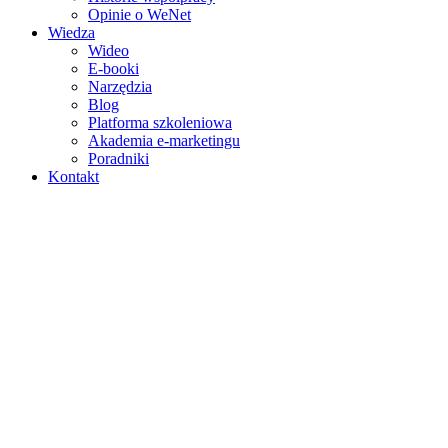
Opinie o WeNet
Wiedza
Wideo
E‑booki
Narzędzia
Blog
Platforma szkoleniowa
Akademia e‑marketingu
Poradniki
Kontakt