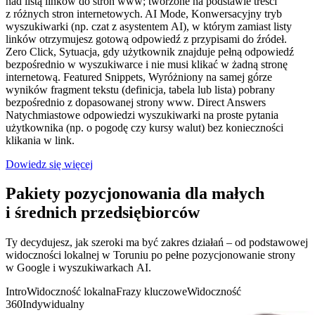
nad listą linków do stron www; tworzone na podstawie treści
z różnych stron internetowych.
AI Mode,
Konwersacyjny tryb
wyszukiwarki (np. czat z asystentem AI), w którym zamiast listy
linków otrzymujesz gotową odpowiedź z przypisami do źródeł.
Zero Click,
Sytuacja, gdy użytkownik znajduje pełną odpowiedź
bezpośrednio w wyszukiwarce i nie musi klikać w żadną stronę
internetową.
Featured Snippets,
Wyróżniony na samej górze
wyników fragment tekstu (definicja, tabela lub lista) pobrany
bezpośrednio z dopasowanej strony www.
Direct Answers
Natychmiastowe odpowiedzi wyszukiwarki na proste pytania
użytkownika (np. o pogodę czy kursy walut) bez konieczności
klikania w link.
Dowiedz się więcej
Pakiety pozycjonowania dla małych
i średnich przedsiębiorców
Ty decydujesz, jak szeroki ma być zakres działań – od podstawowej
widoczności lokalnej w Toruniu po pełne pozycjonowanie strony
w Google i wyszukiwarkach AI.
Intro
Widoczność lokalna
Frazy kluczowe
Widoczność
360
Indywidualny