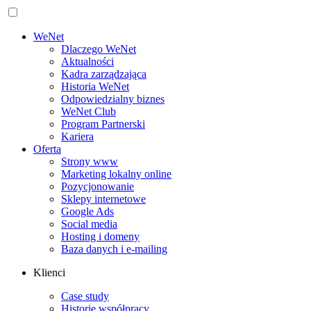
WeNet
Dlaczego WeNet
Aktualności
Kadra zarządzająca
Historia WeNet
Odpowiedzialny biznes
WeNet Club
Program Partnerski
Kariera
Oferta
Strony www
Marketing lokalny online
Pozycjonowanie
Sklepy internetowe
Google Ads
Social media
Hosting i domeny
Baza danych i e‑mailing
Klienci
Case study
Historie współpracy