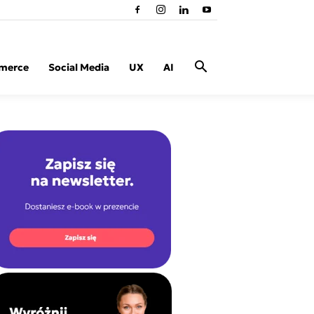
merce
Social Media
UX
AI