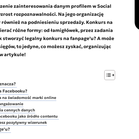
zenie zainteresowania danym profilem w Social
zrost rozpoznawalności. Na jego organizację
y również na podniesieniu sprzedaży. Konkurs na
erać różne formy: od łamigłówek, przez zadania
ak stworzyć legalny konkurs na fanpage’u? A może
sięgów, to jedyne, co możesz zyskać, organizując
w artykule!
oznacza?
na Facebooku?
 na świadomość marki online
aangażowanie
ia cennych danych
acebooku jako źródło contentu
esz pozytywny wizerunek
ge’u?