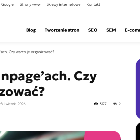
 Google
Strony www
Sklepy internetowe
Kontakt
Blog
Tworzenie stron
SEO
SEM
E-com
ach. Czy warto je organizować?
npage’ach. Czy
izować?
28 kwietnia 2026
3177
2