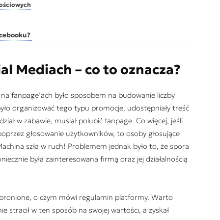
nościowych
Facebooku?
al Mediach – co to oznacza?
 na fanpage’ach było sposobem na budowanie liczby
yło organizować tego typu promocje, udostępniały treść
ział w zabawie, musiał polubić fanpage. Co więcej, jeśli
poprzez głosowanie użytkowników, to osoby głosujące
 Machina szła w ruch! Problemem jednak było to, że spora
iecznie była zainteresowana firmą oraz jej działalnością
ą zabronione, o czym mówi regulamin platformy. Warto
e stracił w ten sposób na swojej wartości, a zyskał