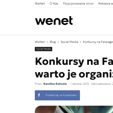
WeNet
O Nas
Pozycjonowanie stron
Reklama w
WeNet
WeNet
Blog
Social Media
Konkursy na Fanpage’
Social Media
Konkursy na Fa
warto je organ
Przez
Karolina Roksela
-
1 sierpnia 2023
- Zaktualizowano: 
Podziel się na Facebooku