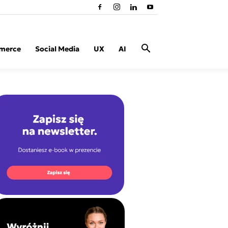
merce
Social Media
UX
AI