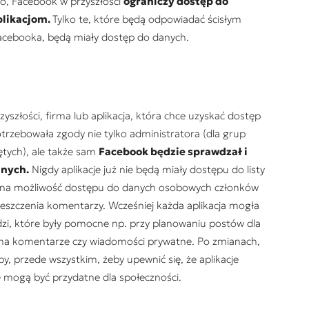
o, Facebook w przyszłości
ograniczy dostęp do
plikacjom.
Tylko te, które będą odpowiadać ścisłym
acebooka, będą miały dostęp do danych.
yszłości, firma lub aplikacja, która chce uzyskać dostęp
trzebowała zgody nie tylko administratora (dla grup
ętych), ale także sam
Facebook będzie sprawdzał i
anych.
Nigdy aplikacje już nie będą miały dostępu do listy
zona możliwość dostępu do danych osobowych członków
ieszczenia komentarzy. Wcześniej każda aplikacja mogła
zi, które były pomocne np. przy planowaniu postów dla
 na komentarze czy wiadomości prywatne. Po zmianach,
, przede wszystkim, żeby upewnić się, że aplikacje
ę mogą być przydatne dla społeczności.