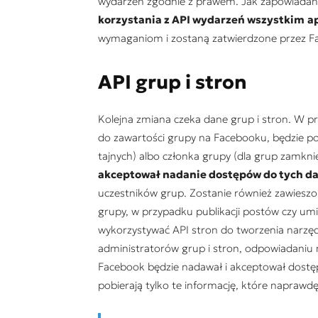
wydarzeń zgodnie z prawem. Jak zapowiadan
korzystania z API wydarzeń wszystkim
a
wymaganiom i zostaną zatwierdzone przez F
API grup i stron
Kolejna zmiana czeka dane grup i stron. W prz
do zawartości grupy na Facebooku, będzie po
tajnych) albo członka grupy (dla grup zamkni
akceptował nadanie dostępów do tych d
uczestników grup. Zostanie również zawies
grupy, w przypadku publikacji postów czy um
wykorzystywać API stron do tworzenia narzęd
administratorów grup i stron, odpowiadaniu
Facebook będzie nadawał i akceptował dostępy
pobierają tylko te informację, które naprawd