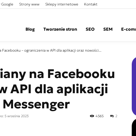
 Google
Strony www
Sklepy internetowe
Kontakt
Blog
Tworzenie stron
SEO
SEM
E-com
Facebooku – ograniczenia w API dla aplikacji oraz nowości...
iany na Facebooku
w API dla aplikacji
w Messenger
no: 5 września 2023
4565
2