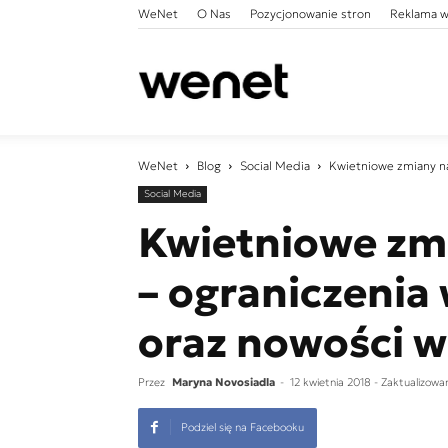
WeNet
O Nas
Pozycjonowanie stron
Reklama w
WeNet
WeNet
Blog
Social Media
Kwietniowe zmiany na 
Social Media
Kwietniowe zm
– ograniczenia 
oraz nowości 
Przez
Maryna Novosiadla
-
12 kwietnia 2018
- Zaktualizowa
Podziel się na Facebooku