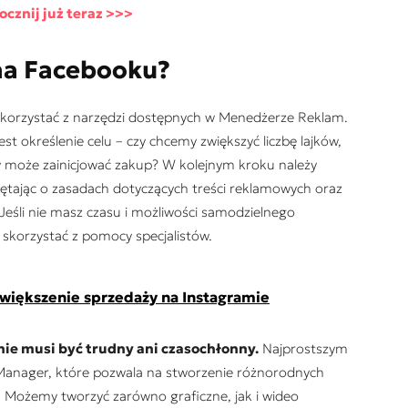
cznij już teraz >>>
na Facebooku?
skorzystać z narzędzi dostępnych w Menedżerze Reklam.
t określenie celu – czy chcemy zwiększyć liczbę lajków,
zy może zainicjować zakup? W kolejnym kroku należy
ętając o zasadach dotyczących treści reklamowych oraz
Jeśli nie masz czasu i możliwości samodzielnego
 skorzystać z pomocy specjalistów.
większenie sprzedaży na Instagramie
nie musi by
ć trudny ani czasochłonny.
Najprostszym
Manager, które pozwala na stworzenie różnorodnych
 Możemy tworzyć zarówno graficzne, jak i wideo