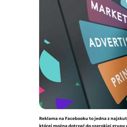
Reklama na Facebooku to jedna z najskut
której można dotrzeć do szerokiej grupy 