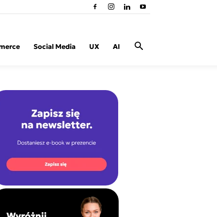
merce
Social Media
UX
AI