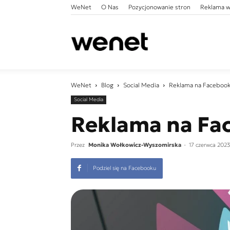
WeNet
O Nas
Pozycjonowanie stron
Reklama w
WeNet
WeNet
Blog
Social Media
Reklama na Faceboo
Social Media
Reklama na Fa
Przez
Monika Wołkowicz-Wyszomirska
-
17 czerwca 2023
Podziel się na Facebooku