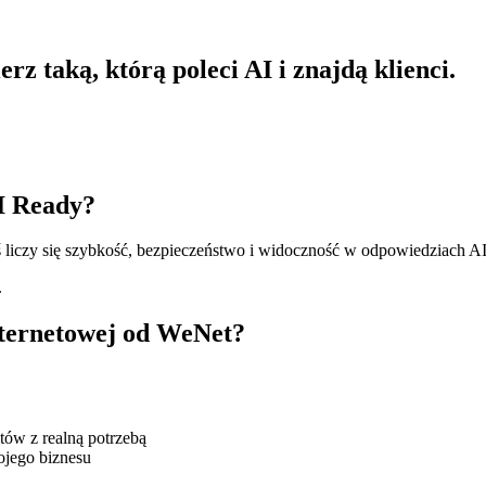
z taką, którą poleci AI i znajdą klienci.
I Ready?
ś liczy się szybkość, bezpieczeństwo i widoczność w odpowiedziach AI
.
internetowej od WeNet?
tów z realną potrzebą
jego biznesu