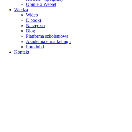
Opinie o WeNet
Wiedza
Wideo
E‑booki
Narzędzia
Blog
Platforma szkoleniowa
Akademia e‑marketingu
Poradniki
Kontakt