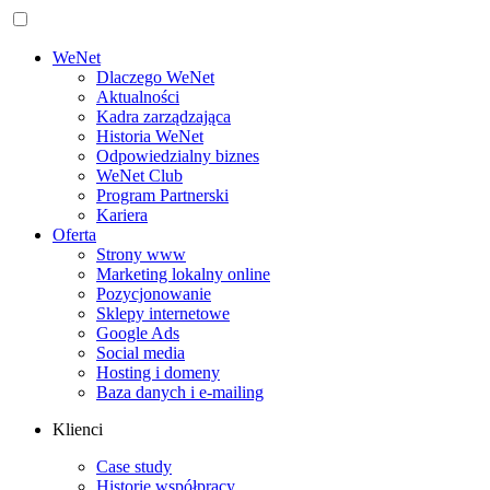
WeNet
Dlaczego WeNet
Aktualności
Kadra zarządzająca
Historia WeNet
Odpowiedzialny biznes
WeNet Club
Program Partnerski
Kariera
Oferta
Strony www
Marketing lokalny online
Pozycjonowanie
Sklepy internetowe
Google Ads
Social media
Hosting i domeny
Baza danych i e‑mailing
Klienci
Case study
Historie współpracy