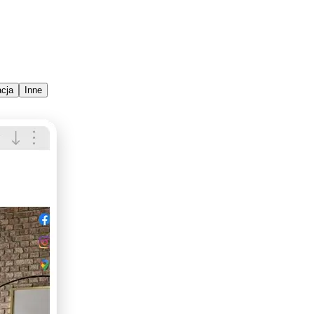
cja
Inne